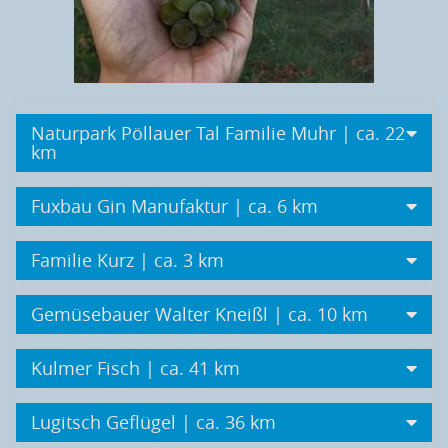
Naturpark Pöllauer Tal Familie Muhr | ca. 22
km
Fuxbau Gin Manufaktur | ca. 6 km
Familie Kurz | ca. 3 km
Gemüsebauer Walter Kneißl | ca. 10 km
Kulmer Fisch | ca. 41 km
Lugitsch Geflügel | ca. 36 km