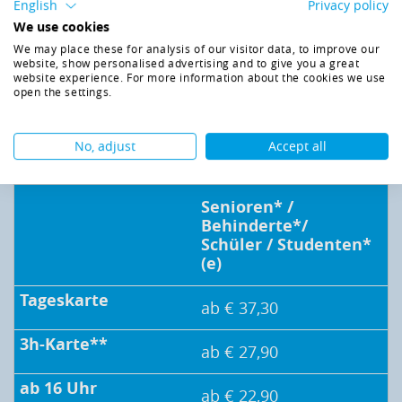
English
Privacy policy
Erwachsene -
ab 15
Jahre
We use cookies
We may place these for analysis of our visitor data, to improve our
website, show personalised advertising and to give you a great
ab € 39,50
website experience. For more information about the cookies we use
open the settings.
ab € 28,90
No, adjust
Accept all
ab € 26,50
Senioren* /
Behinderte*/
Schüler / Studenten*
(e)
ab € 37,30
ab € 27,90
ab € 22,90