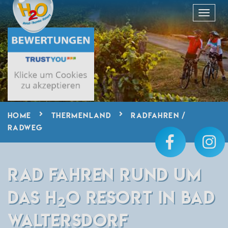
HOME
THERMENLAND
RADFAHREN /
RADWEG
RAD FAHREN RUND UM
DAS H
O RESORT IN BAD
2
WALTERSDORF