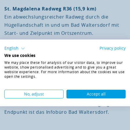
St. Magdalena Radweg R36 (15,9 km)
Ein abwechslungsreicher Radweg durch die
Hügellandschaft in und um Bad Waltersdorf mit
Start- und Zielpunkt im Ortszentrum.
Harter Teich-Radweg R33 (26 km)
English
Privacy policy
We use cookies
Herrliche Ausblicke entschädigen für so manche
We may place these for analysis of our visitor data, to improve our
anstrengende Steigung auf dieser Runde von Bad
website, show personalised advertising and to give you a great
website experience. For more information about the cookies we use
Walterdorf aus.
open the settings.
Hartberger-Radweg R35 (32 km)
No, adjust
Accept all
Eine schöne, sportliche Tour für trainierte Radler
über verkehrsarme Nebenstraßen. Ausgangs- und
Endpunkt ist das Infobüro Bad Waltersdorf.