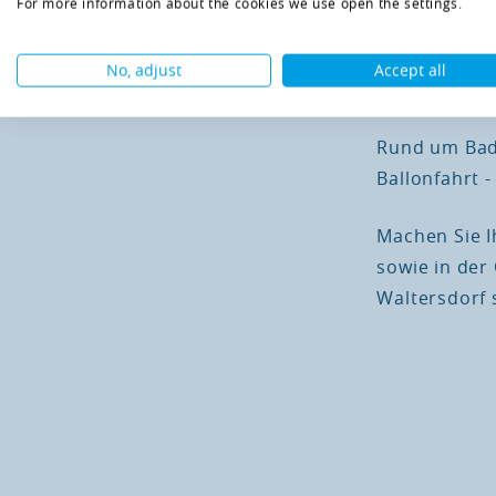
For more information about the cookies we use open the settings.
für jeden Ge
gleich bei Ih
No, adjust
Accept all
über 280 Att
Rund um Bad 
Ballonfahrt -
Machen Sie I
sowie in der
Waltersdorf 