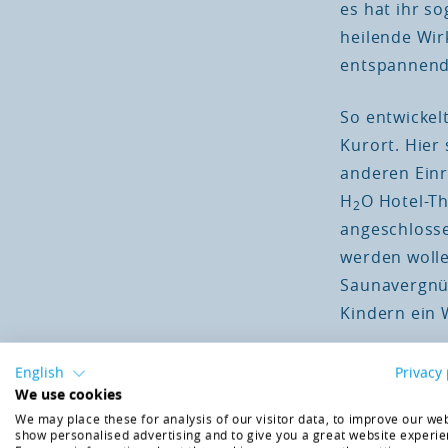
es hat ihr s
heilende Wir
entspannende
So entwickel
Kurort. Hier
anderen Einr
H
O Hotel-T
2
angeschlosse
werden wolle
Saunavergnüg
Kindern ein 
Steiermar
English
Privacy 
We use cookies
Die Erlebnis
We may place these for analysis of our visitor data, to improve our web
show personalised advertising and to give you a great website experie
Ausgangspun