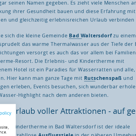
ogar seinen Namen gegeben. Es zieht viele Menschen an,
kung ihrer Gesundheit bauen und diese Erfahrung mi
n und gleichzeitig erlebnisreichen Urlaub verbinden
te sich die kleine Gemeinde
Bad Waltersdorf
zu einem
 sprudelt das warme Thermalwasser aus der Tiefe der
ichtungen versorgt es auch das vor allem bei Familien
herme-Resort. Die Erlebnis- und Kindertherme mit
nem Hotel ist ein Paradies für Wasserratten und alle,
n. Hier kann man ganze Tage mit
Rutschenspaß
und
en erleben, Events besuchen, sich wunderbar erhole
Wasser-Highlight nach dem anderen bieten.
k Urlaub voller Attraktionen - auf ge
policy
- und Kindertherme in Bad Waltersdorf ist der ideale
site,
nce.
kt für zahllose
Ausflugsziele
in der näheren Umgebung