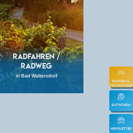
Radfahren /
Radweg
in Bad Waltersdorf
Buchen &
Preisrechner
Gutschein
Newsletter