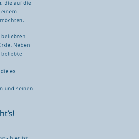
 die auf die
t einem
 möchten.
 beliebten
 Erde. Neben
 beliebte
 die es
n und seinen
ht’s!
 - hier ist