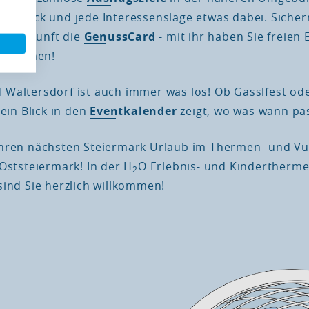
schmack und jede Interessenslage etwas dabei. Sichern
rer Ankunft die
GenussCard
- mit ihr haben Sie freien E
raktionen!
Waltersdorf ist auch immer was los! Ob Gasslfest od
 ein Blick in den
Eventkalender
zeigt, wo was wann pas
hren nächsten Steiermark Urlaub im Thermen- und Vu
 Oststeiermark! In der H
O Erlebnis- und Kindertherme
2
sind Sie herzlich willkommen!