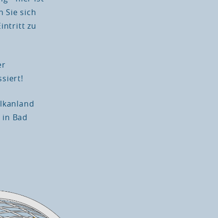
 Sie sich
intritt zu
er
siert!
lkanland
 in Bad