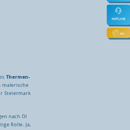
Hotline
EN
des
Thermen-
n malerische
er Steiermark
gen nach Öl
ige Rolle. Ja,