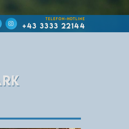
TELEFON-HOTLINE
+43 3333 22144
ARK
Eventkalender
Rund um Bad Waltersdorf