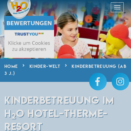
HOME
KINDER-WELT
KINDERBETREUUNG (AB
3 J.)
KINDERBETREUUNG IM
H
O HOTEL-THERME-
2
RESORT