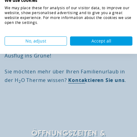
We use cookies
Familienurlaub im Thermenhotel
We may place these for analysis of our visitor data, to improve our
in der Steiermark
website, show personalised advertising and to give you a great
website experience. For more information about the cookies we use
open the settings.
Entdecken Sie die H
O Kinder-Therme des H
O
2
2
Hotel-Therme-Resorts, besuchen Sie zahlreiche
No, adjust
Accept all
Events und genießen Sie die Natur bei einem
Ausflug ins Grüne!
Sie möchten mehr über Ihren Familienurlaub in
der H
O Therme wissen?
Kontaktieren Sie uns
.
2
ÖFFNUNGSZEITEN &