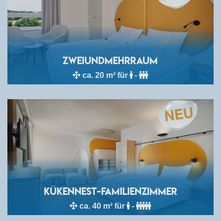
zweiundmehrRAUM
ca. 20 m² für
-
Kükennest-Familienzimmer
ca. 40 m² für
-