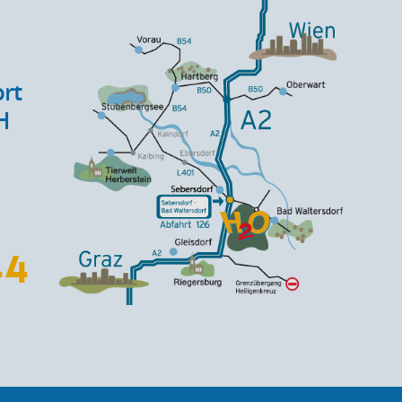
rt
H
44