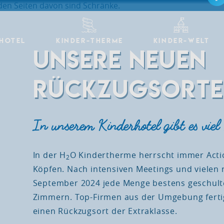
 HOTEL
KINDER-THERME
KINDER-WELT
UNSERE NEUEN
RÜCKZUGSORTE
In unserem Kinderhotel gibt es viel
In der H
O Kindertherme herrscht immer Actio
2
Köpfen. Nach intensiven Meetings und vielen
September 2024 jede Menge bestens geschul
Zimmern. Top-Firmen aus der Umgebung fertig
einen Rückzugsort der Extraklasse.