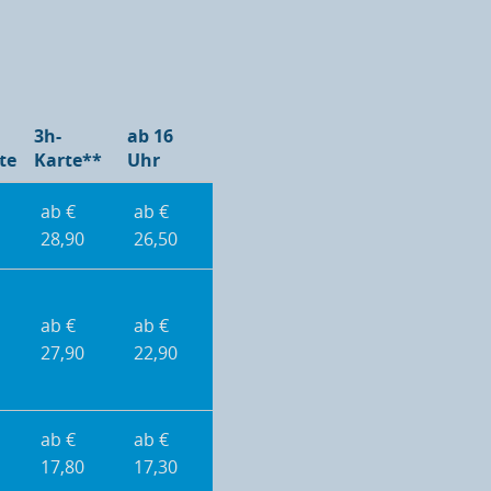
3h-
ab 16
te
Karte**
Uhr
ab €
ab €
28,90
26,50
ab €
ab €
27,90
22,90
ab €
ab €
17,80
17,30