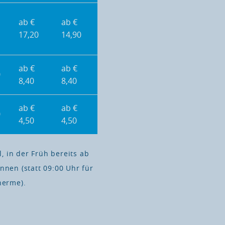
ab €
ab €
17,20
14,90
ab €
ab €
0
8,40
8,40
ab €
ab €
0
4,50
4,50
, in der Früh bereits ab
nen (statt 09:00 Uhr für
herme).