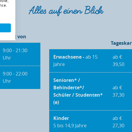
site,
nce.
Alles auf einen Blick
geöffnet von
Tageskar
9:00 - 21:30
Erwachsene -
ab 15
ab €
Uhr
Jahre
39,50
9:00 - 22:00
Senioren* /
Uhr
Behinderte*/
ab €
Schüler / Studenten*
37,30
(e)
Kinder
ab €
5 bis 14,9 Jahre
27,30