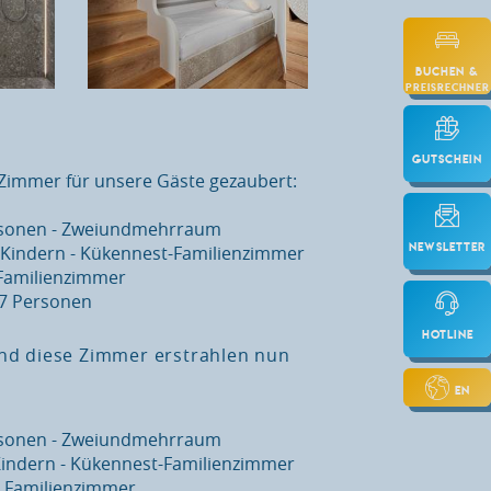
Buchen &
Preisrechner
Gutschein
Zimmer für unsere Gäste gezaubert:
ersonen - Zweiundmehrraum
Newsletter
n Kindern - Kükennest-Familienzimmer
 Familienzimmer
 7 Personen
Hotline
und diese Zimmer erstrahlen nun
EN
ersonen - Zweiundmehrraum
 Kindern - Kükennest-Familienzimmer
t Familienzimmer