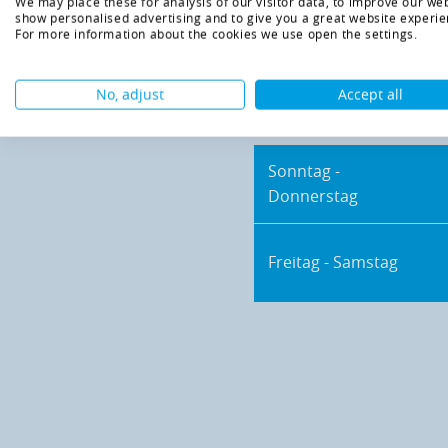
We may place these for analysis of our visitor data, to improve our web
show personalised advertising and to give you a great website experie
For more information about the cookies we use open the settings.
No, adjust
Accept all
Die Therme ist für Sie 
Sonntag -
Donnerstag
Freitag - Samstag