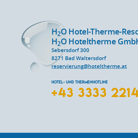
H
O Hotel-Therme-Reso
2
H
O Hoteltherme Gmb
2
Sebersdorf 300
8271
Bad Waltersdorf
reservierung@hoteltherme.at
HOTEL- UND THERMENHOTLINE
+43 3333 221