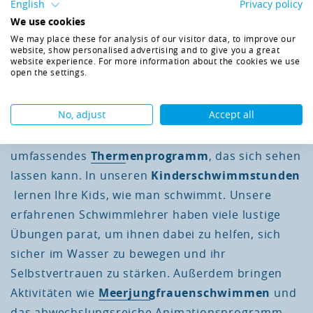
jeden das Richtige!
English
Privacy policy
We use cookies
We may place these for analysis of our visitor data, to improve our
Schulen und Gruppen sind in unserer
website, show personalised advertising and to give you a great
Kindertherme in Bad Waltersdorf herzlich
website experience. For more information about the cookies we use
open the settings.
willkommen. Mehr zu Gruppentarifen und
Ermäßigungen finden Sie
hier
.
No, adjust
Accept all
Das H
O Hotel-Therme-Resort bietet ein
2
umfassendes
Thermenprogramm
, das sich sehen
lassen kann. In unseren
Kinderschwimmstunden
lernen Ihre Kids, wie man schwimmt. Unsere
erfahrenen Schwimmlehrer haben viele lustige
Übungen parat, um ihnen dabei zu helfen, sich
sicher im Wasser zu bewegen und ihr
Selbstvertrauen zu stärken. Außerdem bringen
Aktivitäten wie
Meerjungfrauenschwimmen
und
das abwechslungsreiche Animationsprogramm