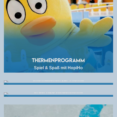
Thermenprogramm
Spiel & Spaß mit HopiHo
Preise & Öffnungszeiten
Informationen zur Therme
Aktionstage
in der H2O Kindertherme