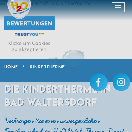
HOME
KINDERTHERME
DIE KINDERTHERME IN
BAD WALTERSDORF
Verbringen Sie einen unvergesslichen
Familienurlaub im H
O Hotel-Therme-Resort