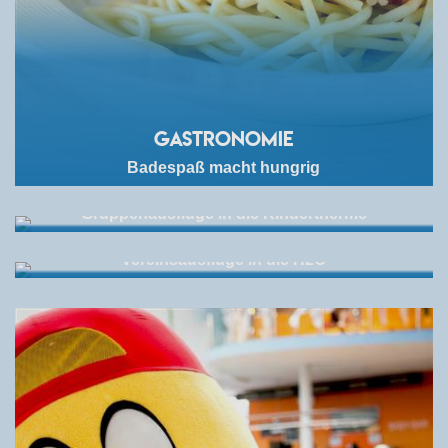
Gastronomie
Badespaß macht hungrig
Schulen / Gruppen
Gruppenausflüge in die Kindertherme
Vereine
Vereinsausflüge in die H2O