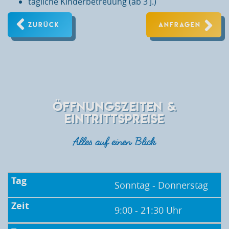
tägliche Kinderbetreuung (ab 3 J.)
ZURÜCK
ANFRAGEN
ÖFFNUNGSZEITEN &
EINTRITTSPREISE
Alles auf einen Blick
Sonntag - Donnerstag
9:00 - 21:30 Uhr