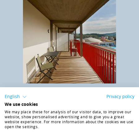
*Musterbeispiel! Von den Abbildungen sind geringfügige
English
Privacy policy
Abweichungen möglich.
We use cookies
We may place these for analysis of our visitor data, to improve our
Ihre
H
O
Best-Leistungen:
2
website, show personalised advertising and to give you a great
website experience. For more information about the cookies we use
open the settings.
Halbpension (Frühstück von 07:00 - 10:00 Uhr und
Abendessen von 17:30 - 20:30 Uhr auf Buffetbasis)