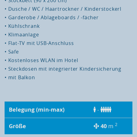
• Stockbett (90 x 200 cm)
• Dusche / WC / Haartrockner / Kinderstockerl
• Garderobe /
Ablageboards
/ -fächer
• Kühlschrank
• Klimaanlage
• Flat-TV mit USB-Anschluss
• Safe
• Kostenloses WLAN im Hotel
•
Steckdosen mit integrierter Kindersicherung
• mit Balkon
Belegung (min-max)
-
2
Größe
40
m