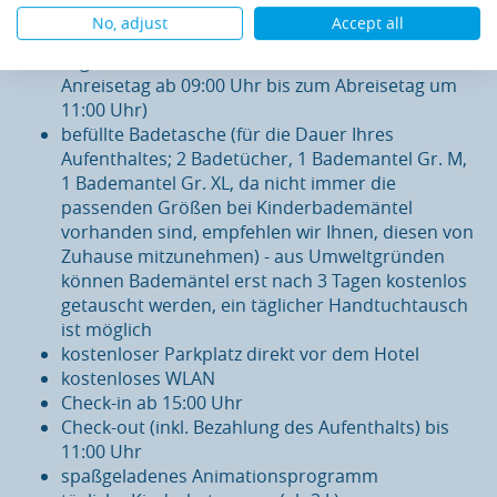
inkl. Säfte aus der Fruchtsaftbar zu den
No, adjust
Accept all
Mahlzeiten im Hotelrestaurant
Täglicher Eintritt in die Kindertherme (vom
Anreisetag ab 09:00 Uhr bis zum Abreisetag um
11:00 Uhr)
befüllte Badetasche (für die Dauer Ihres
Aufenthaltes; 2 Badetücher, 1 Bademantel Gr. M,
1 Bademantel Gr. XL, da nicht immer die
passenden Größen bei Kinderbademäntel
vorhanden sind, empfehlen wir Ihnen, diesen von
Zuhause mitzunehmen) - aus Umweltgründen
können Bademäntel erst nach 3 Tagen kostenlos
getauscht werden, ein täglicher Handtuchtausch
ist möglich
kostenloser Parkplatz direkt vor dem Hotel
kostenloses WLAN
Check-in ab 15:00 Uhr
Check-out (inkl. Bezahlung des Aufenthalts) bis
11:00 Uhr
spaßgeladenes Animationsprogramm