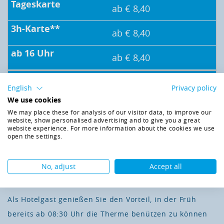
ab € 8,40
ab € 8,40
ab € 8,40
Babys
English
Privacy policy
bis 1,9 Jahre
We use cookies
We may place these for analysis of our visitor data, to improve our
ab € 4,50
website, show personalised advertising and to give you a great
website experience. For more information about the cookies we use
open the settings.
ab € 4,50
ab € 4,50
No, adjust
Accept all
Als Hotelgast genießen Sie den Vorteil, in der Früh
bereits ab 08:30 Uhr die Therme benützen zu können