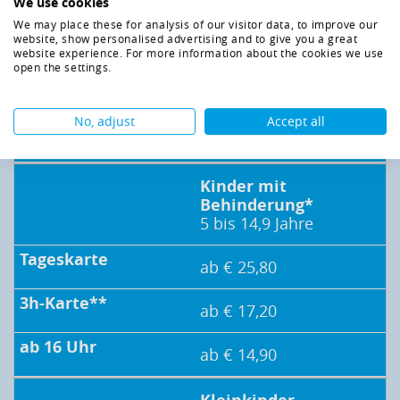
We use cookies
5 bis 14,9 Jahre
We may place these for analysis of our visitor data, to improve our
website, show personalised advertising and to give you a great
ab € 27,30
website experience. For more information about the cookies we use
open the settings.
ab € 17,80
No, adjust
Accept all
ab € 17,30
Kinder mit
Behinderung*
5 bis 14,9 Jahre
ab € 25,80
ab € 17,20
ab € 14,90